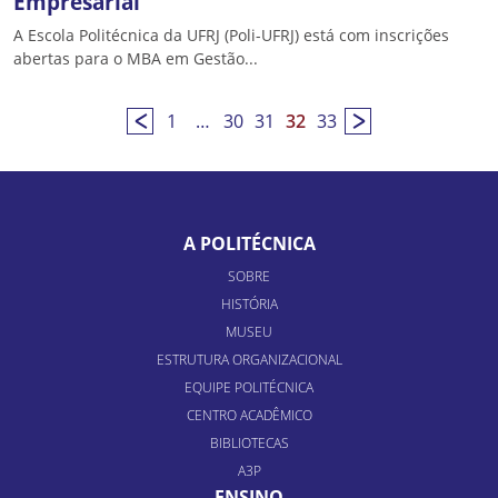
Empresarial
A Escola Politécnica da UFRJ (Poli-UFRJ) está com inscrições
abertas para o MBA em Gestão...
1
…
30
31
32
33
A POLITÉCNICA
SOBRE
HISTÓRIA
MUSEU
ESTRUTURA ORGANIZACIONAL
EQUIPE POLITÉCNICA
CENTRO ACADÊMICO
BIBLIOTECAS
A3P
ENSINO