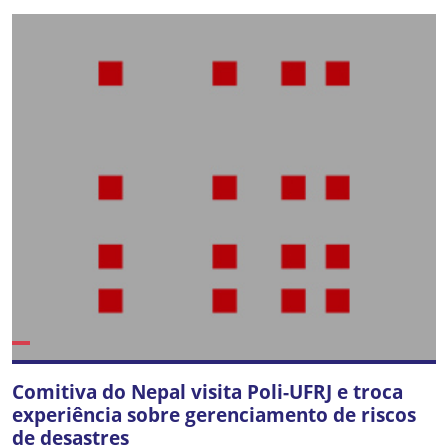
Comitiva do Nepal visita Poli-UFRJ e troca
experiência sobre gerenciamento de riscos
de desastres