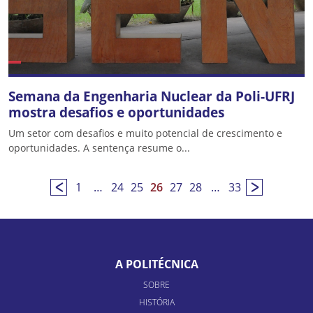
Semana da Engenharia Nuclear da Poli-UFRJ
mostra desafios e oportunidades
Um setor com desafios e muito potencial de crescimento e
oportunidades. A sentença resume o...
1
…
24
25
26
27
28
…
33
A POLITÉCNICA
SOBRE
HISTÓRIA