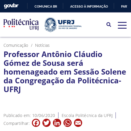
COMUNICA BR
ACESSO À INFORMAÇÃO
PARTI
IR
PARA
O
CONTEÚDO
Comunicação
Notícias
Professor Antônio Cláudio
Gómez de Sousa será
homenageado em Sessão Solene
da Congregação da Politécnica-
UFRJ
Publicado em: 10/06/2020
Escola Politécnica da UFRJ
Facebook
Twitter
LinkedIn
WhatsApp
Email
Compartilhar: