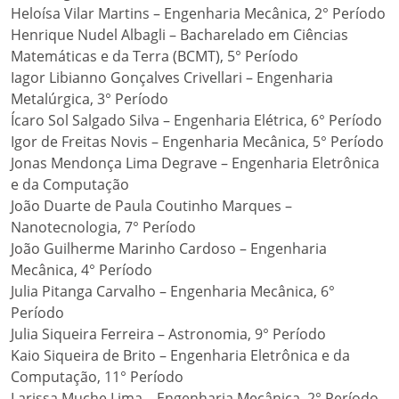
Heloísa Vilar Martins – Engenharia Mecânica, 2° Período
Henrique Nudel Albagli – Bacharelado em Ciências
Matemáticas e da Terra (BCMT), 5° Período
Iagor Libianno Gonçalves Crivellari – Engenharia
Metalúrgica, 3° Período
Ícaro Sol Salgado Silva – Engenharia Elétrica, 6° Período
Igor de Freitas Novis – Engenharia Mecânica, 5° Período
Jonas Mendonça Lima Degrave – Engenharia Eletrônica
e da Computação
João Duarte de Paula Coutinho Marques –
Nanotecnologia, 7° Período
João Guilherme Marinho Cardoso – Engenharia
Mecânica, 4° Período
Julia Pitanga Carvalho – Engenharia Mecânica, 6°
Período
Julia Siqueira Ferreira – Astronomia, 9° Período
Kaio Siqueira de Brito – Engenharia Eletrônica e da
Computação, 11° Período
Larissa Muche Lima – Engenharia Mecânica, 2° Período