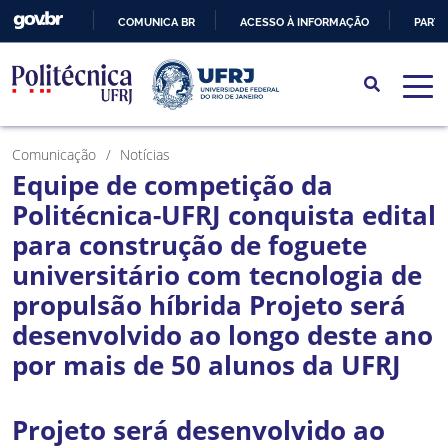
COMUNICA BR
ACESSO À INFORMAÇÃO
PARTI
IR
PARA
O
CONTEÚDO
Comunicação
Notícias
Equipe de competição da
Politécnica-UFRJ conquista edital
para construção de foguete
universitário com tecnologia de
propulsão híbrida Projeto será
desenvolvido ao longo deste ano
por mais de 50 alunos da UFRJ
Projeto será desenvolvido ao