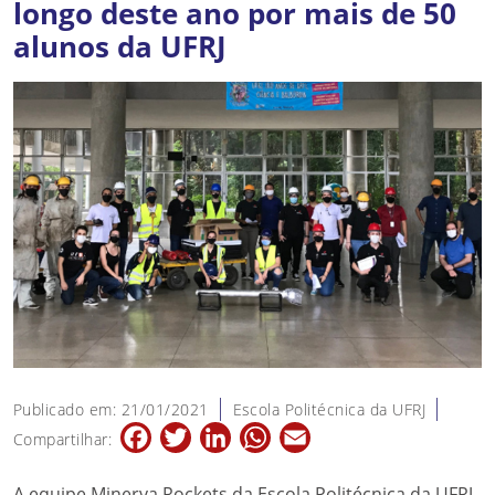
longo deste ano por mais de 50
alunos da UFRJ
Publicado em: 21/01/2021
Escola Politécnica da UFRJ
Facebook
Twitter
LinkedIn
WhatsApp
Email
Compartilhar:
A equipe Minerva Rockets da Escola Politécnica da UFRJ