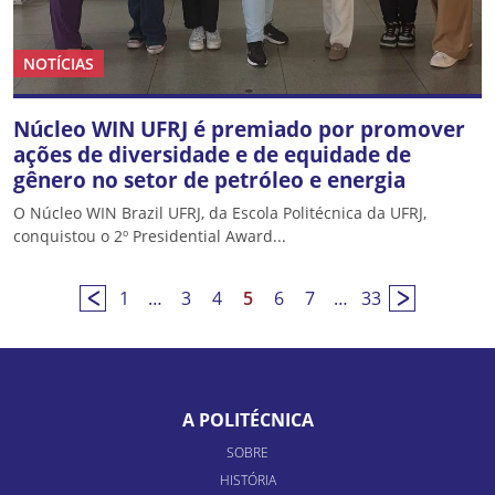
NOTÍCIAS
Núcleo WIN UFRJ é premiado por promover
ações de diversidade e de equidade de
gênero no setor de petróleo e energia
O Núcleo WIN Brazil UFRJ, da Escola Politécnica da UFRJ,
conquistou o 2º Presidential Award...
1
…
3
4
5
6
7
…
33
A POLITÉCNICA
SOBRE
HISTÓRIA