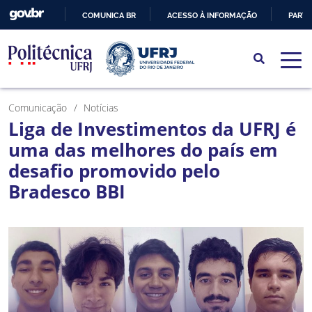
COMUNICA BR
ACESSO À INFORMAÇÃO
PARTI
IR
PARA
O
CONTEÚDO
Comunicação
Notícias
Liga de Investimentos da UFRJ é
uma das melhores do país em
desafio promovido pelo
Bradesco BBI