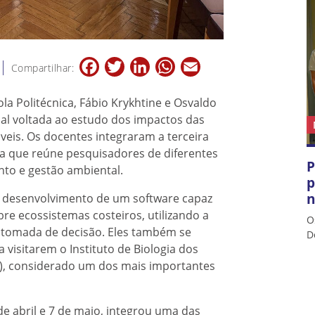
Facebook
Twitter
LinkedIn
WhatsApp
Email
Compartilhar:
la Politécnica, Fábio Krykhtine e Osvaldo
al voltada ao estudo dos impactos das
veis. Os docentes integraram a terceira
va que reúne pesquisadores de diferentes
P
to e gestão ambiental.
p
n
o desenvolvimento de um software capaz
bre ecossistemas costeiros, utilizando a
O
 tomada de decisão. Eles também se
D
 visitarem o Instituto de Biologia dos
S), considerado um dos mais importantes
de abril e 7 de maio, integrou uma das