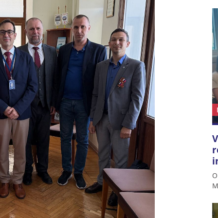
V
r
i
O
M