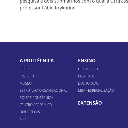
pesquisa e dois submarinos com o qual a UFRJ ass
professor Fábio Krykhtine.
A POLITÉCNICA
ENSINO
SOBRE
GRADUAÇÃO
HISTÓRIA
MESTRADO
MUSEU
DOUTORADO
ESTRUTURA ORGANIZACIONAL
MBA / ESPECIALIZAÇÃO
EQUIPE POLITÉCNICA
EXTENSÃO
CENTRO ACADÊMICO
BIBLIOTECAS
A3P