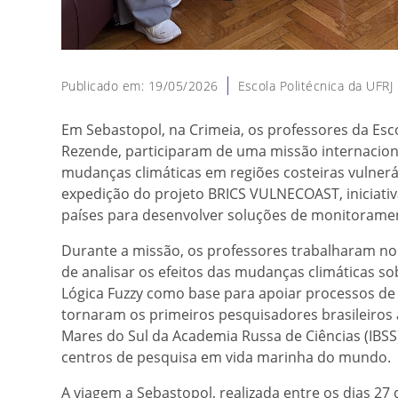
Publicado em: 19/05/2026
Escola Politécnica da UFRJ
Em Sebastopol, na Crimeia, os professores da Esco
Rezende, participaram de uma missão internacion
mudanças climáticas em regiões costeiras vulnerá
expedição do projeto BRICS VULNECOAST, iniciati
países para desenvolver soluções de monitoramen
Durante a missão, os professores trabalharam n
de analisar os efeitos das mudanças climáticas so
Lógica Fuzzy como base para apoiar processos de
tornaram os primeiros pesquisadores brasileiros a
Mares do Sul da Academia Russa de Ciências (IBS
centros de pesquisa em vida marinha do mundo.
A viagem a Sebastopol, realizada entre os dias 27 