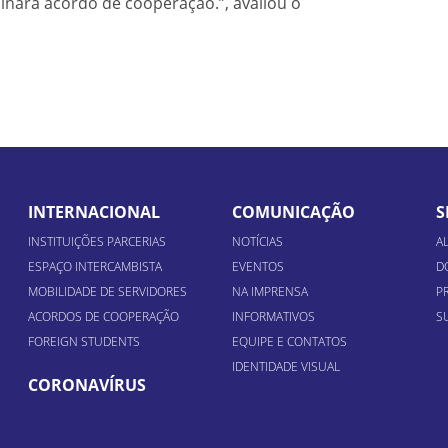
inará acordo de cooperação.”, avaliou o
INTERNACIONAL
COMUNICAÇÃO
S
INSTITUIÇÕES PARCERIAS
NOTÍCIAS
A
ESPAÇO INTERCAMBISTA
EVENTOS
D
MOBILIDADE DE SERVIDORES
NA IMPRENSA
P
ACORDOS DE COOPERAÇÃO
INFORMATIVOS
S
FOREIGN STUDENTS
EQUIPE E CONTATOS
IDENTIDADE VISUAL
CORONAVÍRUS