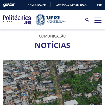
COMUNICA BR
ACESSO À INFORMAÇÃO
PARTI
IR
PARA
O
CONTEÚDO
COMUNICAÇÃO
NOTÍCIAS