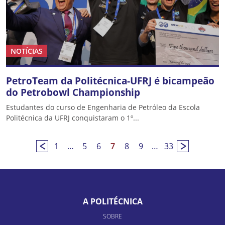
NOTÍCIAS
PetroTeam da Politécnica-UFRJ é bicampeão
do Petrobowl Championship
Estudantes do curso de Engenharia de Petróleo da Escola
Politécnica da UFRJ conquistaram o 1º...
1
…
5
6
7
8
9
…
33
A POLITÉCNICA
SOBRE