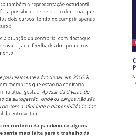
ica também a representação estudantil
foi a possibilidade de duplo diploma, que
dos dois cursos, tendo de cumprir apenas
curso.
bre a atuação da confraria, com destaque
 de avaliação e feedbacks dos primeiros
amento.
C
P
A
eçou realmente a funcionar em 2016.
A
J
a com membros que estão na confraria
 na atual gestão.
Apesar da divisão de
o da autogestão, onde os cargos não são
ordo com a afinidade e disponibilidade dos
l da entrevista.)
u no contexto da pandemia e alguns
e sente mais falta para o trabalho da