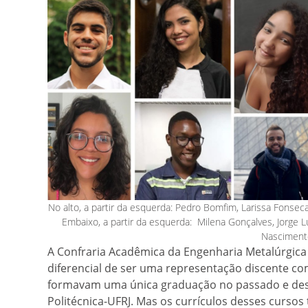
No alto, a partir da esquerda: Pedro Bomfim, Larissa Fons
Embaixo, a partir da esquerda: Milena Gonçalves, Jorge Lu
Nasciment
A Confraria Acadêmica da Engenharia Metalúrgica
diferencial de ser uma representação discente c
formavam uma única graduação no passado e desd
Politécnica-UFRJ. Mas os currículos desses curs