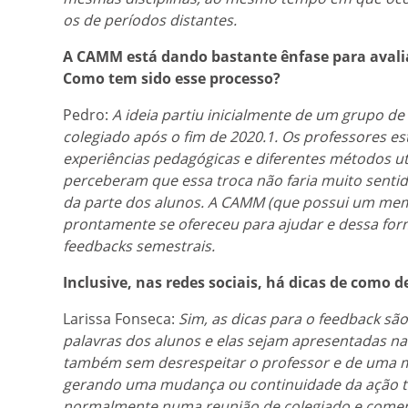
os de períodos distantes.
A CAMM está dando bastante ênfase para avalia
Como tem sido esse processo?
Pedro:
A ideia partiu inicialmente de um grupo de
colegiado após o fim de 2020.1. Os professores e
experiências pedagógicas e diferentes métodos u
perceberam que essa troca não faria muito senti
da parte dos alunos. A CAMM (que possui um mem
prontamente se ofereceu para ajudar e dessa forma
feedbacks semestrais.
Inclusive, nas redes sociais, há dicas de como 
Larissa Fonseca:
Sim, as dicas para o feedback sã
palavras dos alunos e elas sejam apresentadas na
também sem desrespeitar o professor e de uma ma
gerando uma mudança ou continuidade da ação t
normalmente numa reunião de colegiado e coment