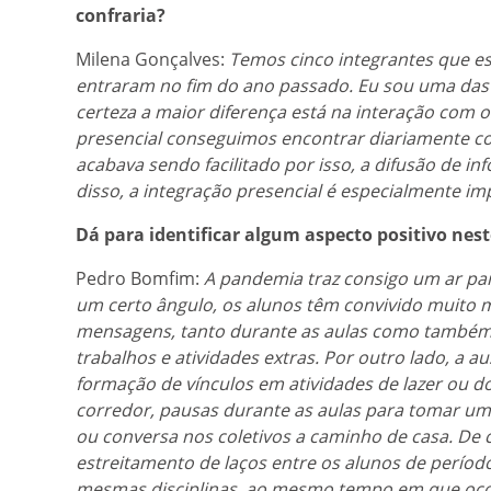
confraria?
Milena Gonçalves:
Temos cinco integrantes que e
entraram no fim do ano passado. Eu sou uma das 
certeza a maior diferença está na interação com 
presencial conseguimos encontrar diariamente co
acabava sendo facilitado por isso, a difusão de i
disso, a integração presencial é especialmente i
Dá para identificar algum aspecto positivo nes
Pedro Bomfim:
A pandemia traz consigo um ar pa
um certo ângulo, os alunos têm convivido muito m
mensagens, tanto durante as aulas como também 
trabalhos e atividades extras. Por outro lado, a au
formação de vínculos em atividades de lazer ou d
corredor, pausas durante as aulas para tomar um 
ou conversa nos coletivos a caminho de casa. De 
estreitamento de laços entre os alunos de períod
mesmas disciplinas, ao mesmo tempo em que oco