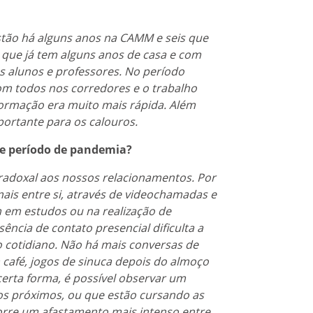
stão há alguns anos na CAMM e seis que
que já tem alguns anos de casa e com
os alunos e professores. No período
m todos nos corredores e o trabalho
nformação era muito mais rápida. Além
mportante para os calouros.
te período de pandemia?
radoxal aos nossos relacionamentos. Por
ais entre si, através de videochamadas e
em estudos ou na realização de
sência de contato presencial dificulta a
o cotidiano. Não há mais conversas de
café, jogos de sinuca depois do almoço
certa forma, é possível observar um
os próximos, ou que estão cursando as
rre um afastamento mais intenso entre