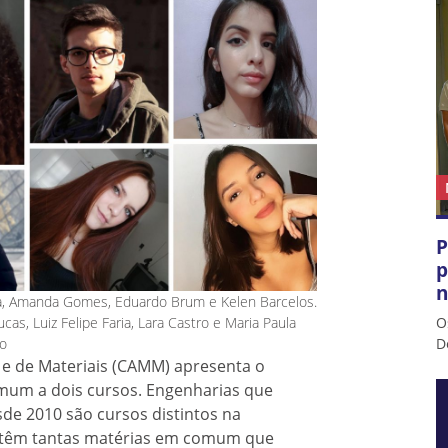
P
p
n
eca, Amanda Gomes, Eduardo Brum e Kelen Barcelos.
cas, Luiz Felipe Faria, Lara Castro e Maria Paula
O
o
D
 e de Materiais (CAMM) apresenta o
omum a dois cursos. Engenharias que
e 2010 são cursos distintos na
os têm tantas matérias em comum que