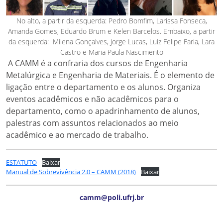
No alto, a partir da esquerda: Pedro Bomfim, Larissa Fonseca,
Amanda Gomes, Eduardo Brum e Kelen Barcelos. Embaixo, a partir
da esquerda: Milena Gonçalves, Jorge Lucas, Luiz Felipe Faria, Lara
Castro e Maria Paula Nascimento
A CAMM é a confraria dos cursos de Engenharia
Metalúrgica e Engenharia de Materiais. É o elemento de
ligação entre o departamento e os alunos. Organiza
eventos acadêmicos e não acadêmicos para o
departamento, como o apadrinhamento de alunos,
palestras com assuntos relacionados ao meio
acadêmico e ao mercado de trabalho.
ESTATUTO
Baixar
Manual de Sobrevivência 2.0 – CAMM (2018)
Baixar
camm@poli.ufrj.br