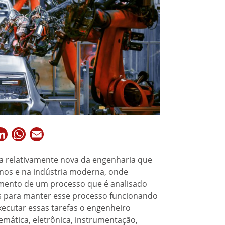
ok
itter
LinkedIn
WhatsApp
Email
a relativamente nova da engenharia que
nos e na indústria moderna, onde
mento de um processo que é analisado
s para manter esse processo funcionando
xecutar essas tarefas o engenheiro
emática, eletrônica, instrumentação,