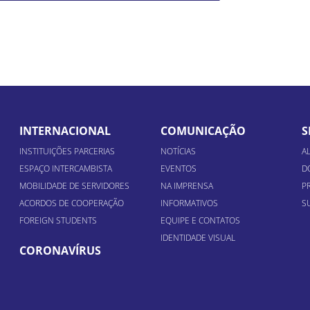
INTERNACIONAL
COMUNICAÇÃO
S
INSTITUIÇÕES PARCERIAS
NOTÍCIAS
A
ESPAÇO INTERCAMBISTA
EVENTOS
D
MOBILIDADE DE SERVIDORES
NA IMPRENSA
P
ACORDOS DE COOPERAÇÃO
INFORMATIVOS
S
FOREIGN STUDENTS
EQUIPE E CONTATOS
IDENTIDADE VISUAL
CORONAVÍRUS