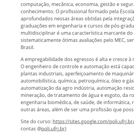
computação, mecânica, economia, gestão e segur
conhecimento. O profissional formado pela Escol
aprofundados nessas áreas obtidas pela integraçã
graduações em engenharia e cursos de pós-gradu
multidisciplinar é uma característica marcante do
sistematicamente ótimas avaliações pelo MEC, s
Brasil.
A empregabilidade dos egressos é alta e cresce à
O engenheiro de controle e automação está capa
plantas industriais, aperfeiçoamento de maquinário
automobilística, química, petroquímica, óleo e gás,
automatização da agro indústria, automação reside
mineração, de tratamento de água e esgoto, da ro
engenharia biomédica, de saúde, de informática
outras áreas, além de ser uma profissão que poss
Site do curso:
https://sites.google.com/poli.ufrj.br
contas @
poli.ufrj.br
)