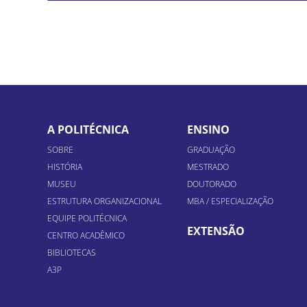
A POLITÉCNICA
ENSINO
SOBRE
GRADUAÇÃO
HISTÓRIA
MESTRADO
MUSEU
DOUTORADO
ESTRUTURA ORGANIZACIONAL
MBA / ESPECIALIZAÇÃO
EQUIPE POLITÉCNICA
EXTENSÃO
CENTRO ACADÊMICO
BIBLIOTECAS
A3P