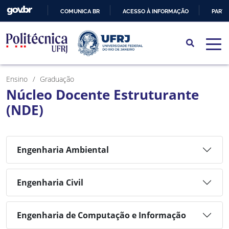
COMUNICA BR
ACESSO À INFORMAÇÃO
PARTI
IR
PARA
O
CONTEÚDO
Ensino
Graduação
Núcleo Docente Estruturante
(NDE)
Engenharia Ambiental
Engenharia Civil
Engenharia de Computação e Informação