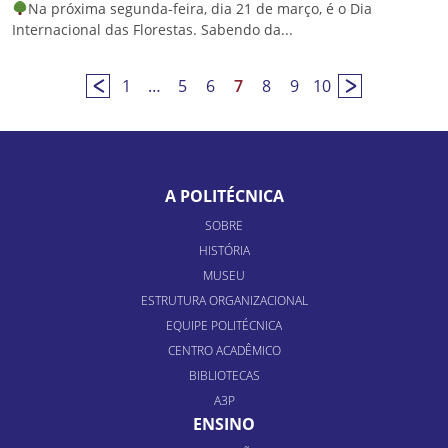
Na próxima segunda-feira, dia 21 de março, é o Dia
Internacional das Florestas. Sabendo da...
1
…
5
6
7
8
9
10
A POLITÉCNICA
SOBRE
HISTÓRIA
MUSEU
ESTRUTURA ORGANIZACIONAL
EQUIPE POLITÉCNICA
CENTRO ACADÊMICO
BIBLIOTECAS
A3P
ENSINO