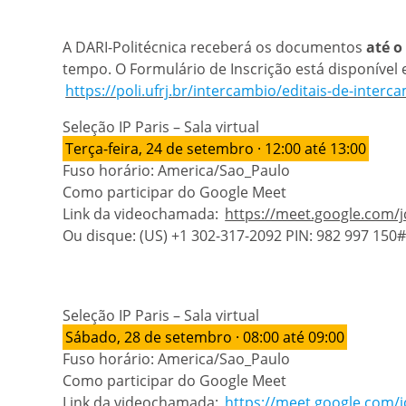
A DARI-Politécnica receberá os documentos
até o
tempo.
O Formulário de Inscrição está disponível 
https://poli.ufrj.br/intercambio/editais-de-interc
Seleção IP Paris – Sala virtual
Terça-feira, 24 de setembro · 12:00 até 13:00
Fuso horário: America/Sao_Paulo
Como participar do Google Meet
Link da videochamada:
https://meet.google.com/
Ou disque: ‪(US) +1 302-317-2092‬ PIN: ‪982 997 150‬#
Seleção IP Paris – Sala virtual
Sábado, 28 de setembro · 08:00 até 09:00
Fuso horário: America/Sao_Paulo
Como participar do Google Meet
Link da videochamada:
https://meet.google.com/