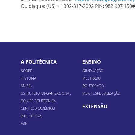
Ou disque: ‪(US) +1 302-317-2092‬ PIN: ‪982 997 150‬#
A POLITÉCNICA
ENSINO
SOBRE
GRADUAÇÃO
HISTÓRIA
MESTRADO
MUSEU
DOUTORADO
ESTRUTURA ORGANIZACIONAL
MBA / ESPECIALIZAÇÃO
EQUIPE POLITÉCNICA
EXTENSÃO
CENTRO ACADÊMICO
BIBLIOTECAS
A3P