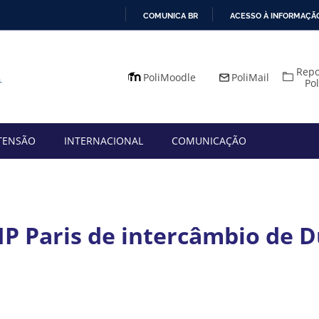
COMUNICA BR
ACESSO À INFORMAÇÃ
IR
PARA
Repo
O
PoliMoodle
PoliMail
Po
CONTEÚDO
TENSÃO
INTERNACIONAL
COMUNICAÇÃO
P Paris de intercâmbio de 