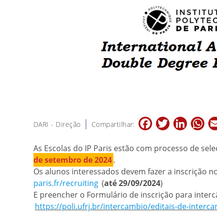
Facebook
Twitter
LinkedIn
Wh
DARI - Direção
Compartilhar:
As Escolas do IP Paris estão com processo de sel
de setembro de 2024
.
Os alunos interessados devem fazer a inscrição no 
paris.fr/recruiting
(
até 29/09/2024
)
E preencher o Formulário de inscrição para interc
https://poli.ufrj.br/intercambio/editais-de-interc