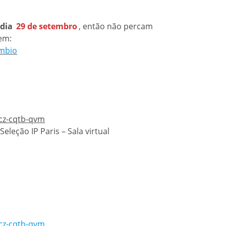
 dia
29 de setembro
, então não percam
em:
ambio
jcz-cqtb-qvm
Seleção IP Paris – Sala virtual
jcz-cqtb-qvm