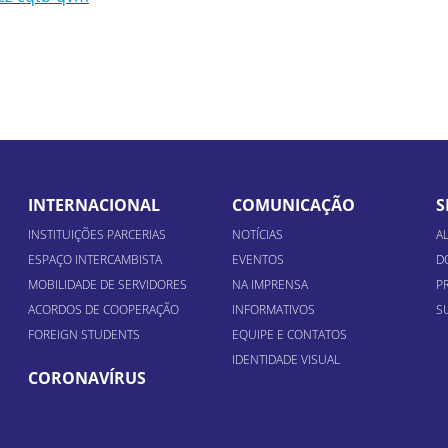
INTERNACIONAL
COMUNICAÇÃO
S
INSTITUIÇÕES PARCERIAS
NOTÍCIAS
A
ESPAÇO INTERCAMBISTA
EVENTOS
D
MOBILIDADE DE SERVIDORES
NA IMPRENSA
P
ACORDOS DE COOPERAÇÃO
INFORMATIVOS
S
FOREIGN STUDENTS
EQUIPE E CONTATOS
IDENTIDADE VISUAL
CORONAVÍRUS