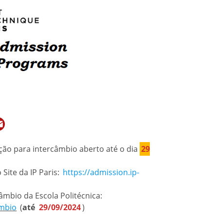
atsApp
Email
eção para intercâmbio aberto até o dia
29
Site da IP Paris:
https://admission.ip-
âmbio da Escola Politécnica:
ambio
(
até
29/09/2024
)