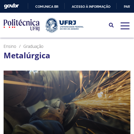
COMUNICA BR
ACESSO À INFORMAÇÃO
PARTI
IR
PARA
O
CONTEÚDO
Ensino
Graduação
Metalúrgica