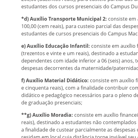
estudantes dos cursos presenciais do Campus Du
*d) Auxílio Transporte Municipal 2:
consiste em a
100,00 (cem reais), para custeio parcial das desp
estudantes de cursos presenciais do Campus Mac
e) Auxílio Educação Infantil:
consiste em auxílio 
(trezentos e vinte e um reais), destinado a estu
dependentes com idade inferior a 06 (seis) anos, 
despesas decorrentes da maternidade/paternida
f) Auxílio Material Didático:
consiste em auxílio 
e cinquenta reais), com a finalidade contribuir c
didático e pedagógico necessários para o pleno d
de graduação presenciais;
**g) Auxílio Moradia:
consiste em auxílio finance
reais), destinado a estudantes não contemplados
a finalidade de custear parcialmente as despesa
residam em local cuja distância torne inviável se