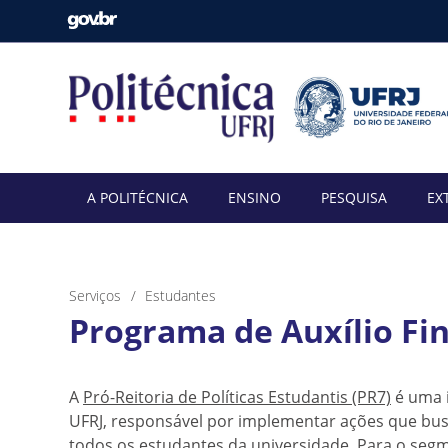
A POLITÉCNICA
ENSINO
PESQUISA
EX
Serviços
Estudantes
Programa de Auxílio Fi
A
Pró-Reitoria de Políticas Estudantis (PR7)
é uma i
UFRJ, responsável por implementar ações que b
todos os estudantes da universidade. Para o seg