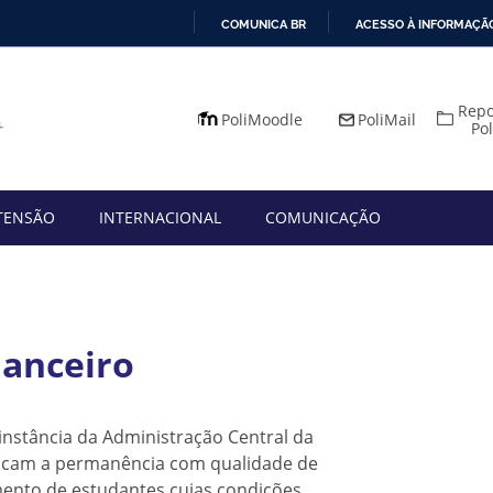
COMUNICA BR
ACESSO À INFORMAÇÃ
IR
PARA
Repo
O
PoliMoodle
PoliMail
Po
CONTEÚDO
TENSÃO
INTERNACIONAL
COMUNICAÇÃO
nanceiro
nstância da Administração Central da
uscam a permanência com qualidade de
mento de estudantes cujas condições