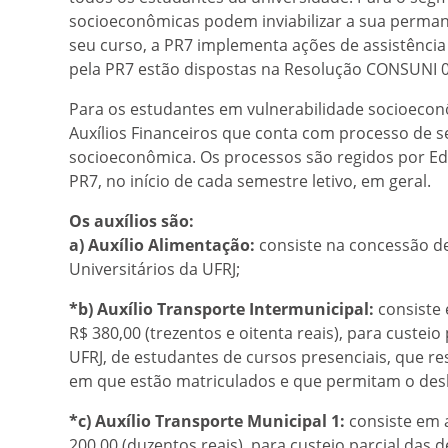
socioeconômicas podem inviabilizar a sua perman
seu curso, a PR7 implementa ações de assistência
pela PR7 estão dispostas na Resolução CONSUNI 
Para os estudantes em vulnerabilidade socioec
Auxílios Financeiros que conta com processo de s
socioeconômica. Os processos são regidos por Edi
PR7, no início de cada semestre letivo, em geral.
Os auxílios são:
a) Auxílio Alimentação:
consiste na concessão de
Universitários da UFRJ;
*b) Auxílio Transporte Intermunicipal:
consiste 
R$ 380,00 (trezentos e oitenta reais), para custei
UFRJ, de estudantes de cursos presenciais, que r
em que estão matriculados e que permitam o des
*c) Auxílio Transporte Municipal 1:
consiste em a
200,00 (duzentos reais), para custeio parcial das