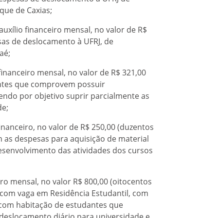
que de Caxias;
uxílio financeiro mensal, no valor de R$
esas de deslocamento à UFRJ, de
aé;
financeiro mensal, no valor de R$ 321,00
dantes que comprovem possuir
tendo por objetivo suprir parcialmente as
de;
financeiro, no valor de R$ 250,00 (duzentos
om as despesas para aquisição de material
esenvolvimento das atividades dos cursos
iro mensal, no valor R$ 800,00 (oitocentos
 com vaga em Residência Estudantil, com
s com habitação de estudantes que
u deslocamento diário para universidade e,