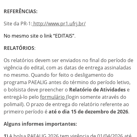
REFERÊNCIAS:
Site da PR-1:
http://www.pr1.ufrj.br/
No mesmo site o link “EDITAIS”
.
RELATÓRIOS
:
Os relatórios devem ser enviados no final do período de
vigência do edital, com as datas de entrega assinaladas
no mesmo. Quando for feito o desligamento do
programa PAEALIG antes do término do período letivo,
o bolsista deve preencher o
Relatório de Atividades
e
entregá-lo pelo
formulário
(login somente através do
polimail). O prazo de entrega do relatório referente ao
primeiro período é
até o dia 15 de dezembro de 2026
.
Alguns informes importantes:
1)
A bolsa PAEALIG 2026 tem vigência de 01/04/2026 até