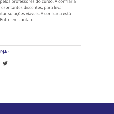
elos professores do curso. A confraria
sentantes discentes, para levar
r soluções viáveis. A confraria está
 Entre em contato!
rj.br
ook
stagram
Twitter