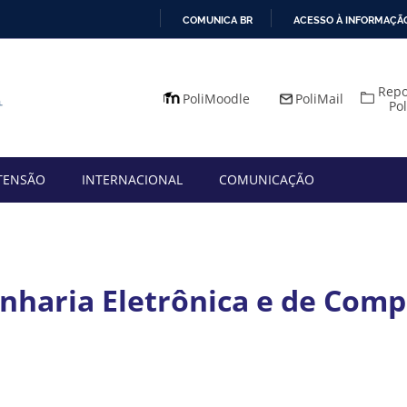
COMUNICA BR
ACESSO À INFORMAÇÃ
IR
PARA
Repo
O
PoliMoodle
PoliMail
Po
CONTEÚDO
TENSÃO
INTERNACIONAL
COMUNICAÇÃO
nharia Eletrônica e de Com