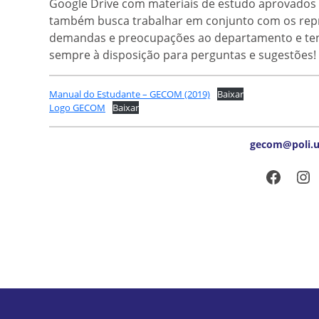
Google Drive com materiais de estudo aprovados p
também busca trabalhar em conjunto com os repre
demandas e preocupações ao departamento e tenta
sempre à disposição para perguntas e sugestões!
Manual do Estudante – GECOM (2019)
Baixar
Logo GECOM
Baixar
gecom@poli.uf
Faceb
In