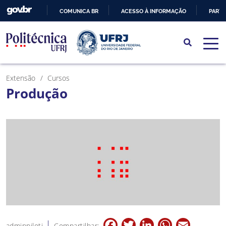
COMUNICA BR
ACESSO À INFORMAÇÃO
PARTI
IR
PARA
O
CONTEÚDO
Extensão
Cursos
Produção
Facebook
Twitter
LinkedIn
WhatsApp
Email
adminpiloti
Compartilhar: