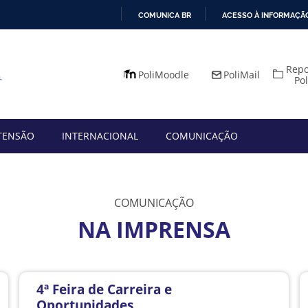
COMUNICA BR
ACESSO À INFORMAÇÃ
IR
PARA
Repo
O
PoliMoodle
PoliMail
Po
CONTEÚDO
TENSÃO
INTERNACIONAL
COMUNICAÇÃO
COMUNICAÇÃO
NA IMPRENSA
4ª Feira de Carreira e
Oportunidades