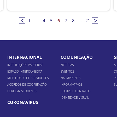
1
…
4
5
6
7
8
…
21
INTERNACIONAL
COMUNICAÇÃO
S
INSTITUIÇÕES PARCERIAS
NOTÍCIAS
A
ESPAÇO INTERCAMBISTA
EVENTOS
D
MOBILIDADE DE SERVIDORES
NA IMPRENSA
P
ACORDOS DE COOPERAÇÃO
INFORMATIVOS
S
FOREIGN STUDENTS
EQUIPE E CONTATOS
IDENTIDADE VISUAL
CORONAVÍRUS