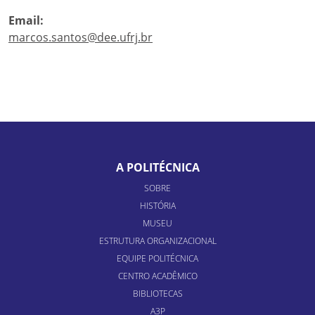
Email:
marcos.santos@dee.ufrj.br
A POLITÉCNICA
SOBRE
HISTÓRIA
MUSEU
ESTRUTURA ORGANIZACIONAL
EQUIPE POLITÉCNICA
CENTRO ACADÊMICO
BIBLIOTECAS
A3P