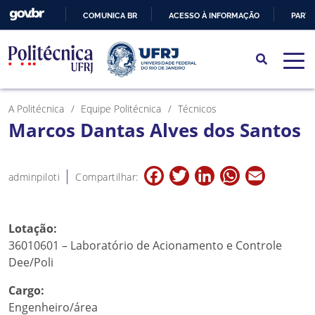
COMUNICA BR
ACESSO À INFORMAÇÃO
PARTI
IR
PARA
O
CONTEÚDO
A Politécnica
Equipe Politécnica
Técnicos
Marcos Dantas Alves dos Santos
Facebook
Twitter
LinkedIn
WhatsApp
Email
adminpiloti
Compartilhar:
Lotação:
36010601 – Laboratório de Acionamento e Controle
Dee/Poli
Cargo:
Engenheiro/área