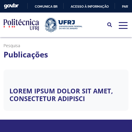
COMUNICA BR
ACESSO À INFORMAÇÃO
PARTI
IR
PARA
O
CONTEÚDO
Pesquisa
Publicações
LOREM IPSUM DOLOR SIT AMET,
CONSECTETUR ADIPISCI