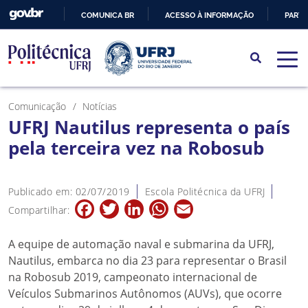
COMUNICA BR
ACESSO À INFORMAÇÃO
PARTI
IR
PARA
O
CONTEÚDO
Comunicação
Notícias
UFRJ Nautilus representa o país
pela terceira vez na Robosub
Publicado em: 02/07/2019
Escola Politécnica da UFRJ
Facebook
Twitter
LinkedIn
WhatsApp
Email
Compartilhar:
A equipe de automação naval e submarina da UFRJ,
Nautilus, embarca no dia 23
para representar o Brasil
na Robosub 2019, campeonato internacional de
Veículos Submarinos Autônomos (AUVs), que ocorre