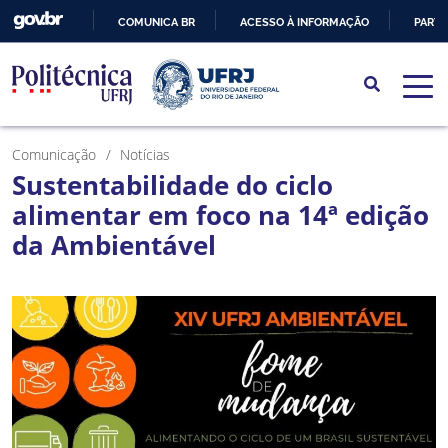
COMUNICA BR
ACESSO À INFORMAÇÃO
PARTI
IR
PARA
O
CONTEÚDO
Comunicação
Notícias
Sustentabilidade do ciclo
alimentar em foco na 14ª edição
da Ambientável