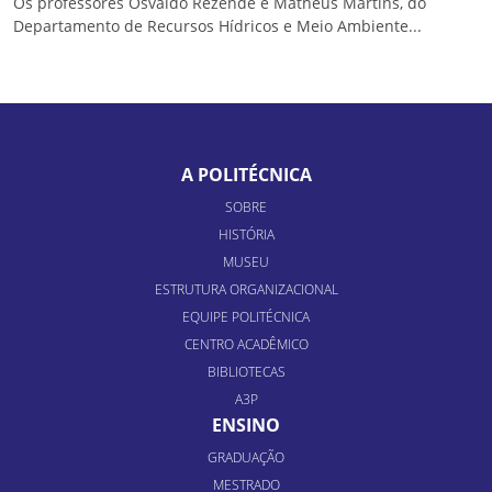
Os professores Osvaldo Rezende e Matheus Martins, do
Departamento de Recursos Hídricos e Meio Ambiente...
A POLITÉCNICA
SOBRE
HISTÓRIA
MUSEU
ESTRUTURA ORGANIZACIONAL
EQUIPE POLITÉCNICA
CENTRO ACADÊMICO
BIBLIOTECAS
A3P
ENSINO
GRADUAÇÃO
MESTRADO