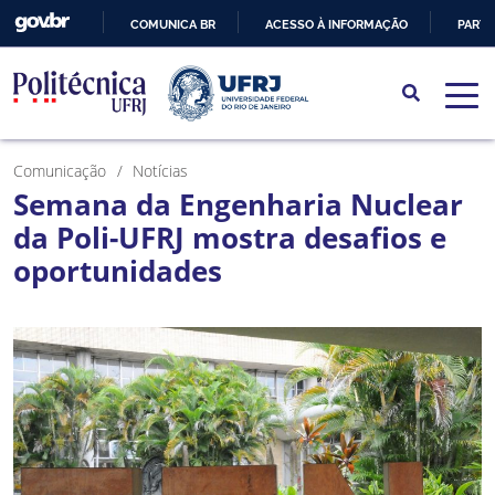
COMUNICA BR
ACESSO À INFORMAÇÃO
PARTI
IR
PARA
O
CONTEÚDO
Comunicação
Notícias
Semana da Engenharia Nuclear
da Poli-UFRJ mostra desafios e
oportunidades