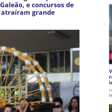
Galeão, e concursos de
 atraíram grande
V
r
i
O
M