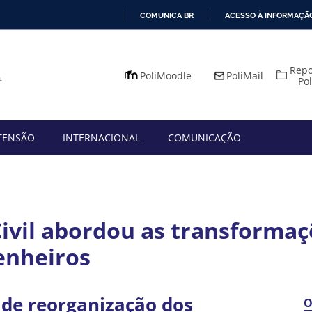
COMUNICA BR
ACESSO À INFORMAÇÃ
IR
PARA
Repo
O
PoliMoodle
PoliMail
Po
CONTEÚDO
TENSÃO
INTERNACIONAL
COMUNICAÇÃO
vil abordou as transformaç
enheiros
s de reorganização dos
O