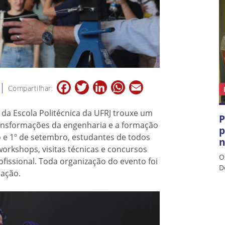
Facebook
Twitter
LinkedIn
WhatsApp
Email
Compartilhar:
 da Escola Politécnica da UFRJ trouxe um
P
ransformações da engenharia e a formação
p
o e 1º de setembro, estudantes de todos
n
workshops, visitas técnicas e concursos
O
fissional. Toda organização do evento foi
D
uação.