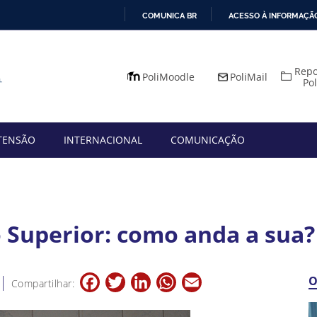
COMUNICA BR
ACESSO À INFORMAÇÃ
IR
PARA
Repo
O
PoliMoodle
PoliMail
Po
CONTEÚDO
TENSÃO
INTERNACIONAL
COMUNICAÇÃO
 Superior: como anda a sua?
Facebook
Twitter
LinkedIn
WhatsApp
Email
O
Compartilhar: