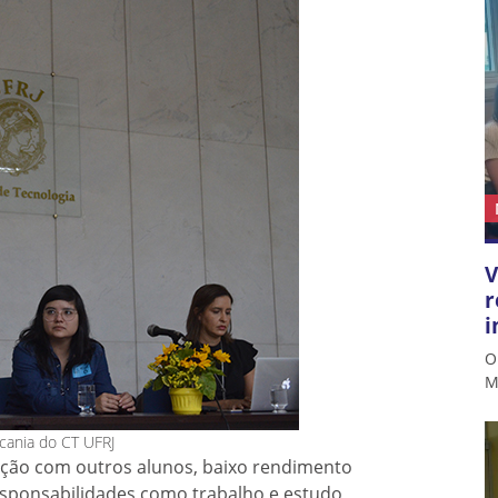
V
r
i
O
M
cania do CT UFRJ
ição com outros alunos, baixo rendimento
 responsabilidades como trabalho e estudo