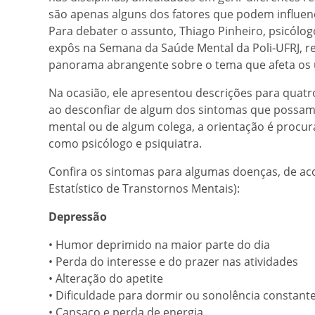
são apenas alguns dos fatores que podem influenc
Para debater o assunto, Thiago Pinheiro, psicólo
expôs na Semana da Saúde Mental da Poli-UFRJ, re
panorama abrangente sobre o tema que afeta os u
Na ocasião, ele apresentou descrições para quatr
ao desconfiar de algum dos sintomas que possam 
mental ou de algum colega, a orientação é procura
como psicólogo e psiquiatra.
Confira os sintomas para algumas doenças, de a
Estatístico de Transtornos Mentais):
Depressão
• Humor deprimido na maior parte do dia
• Perda do interesse e do prazer nas atividades
• Alteração do apetite
• Dificuldade para dormir ou sonolência constant
• Cansaço e perda de energia