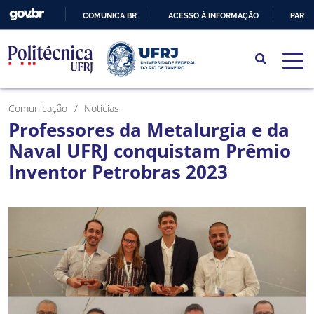
COMUNICA BR
ACESSO À INFORMAÇÃO
PARTI
IR
PARA
O
CONTEÚDO
Comunicação
Notícias
Professores da Metalurgia e da
Naval UFRJ conquistam Prêmio
Inventor Petrobras 2023