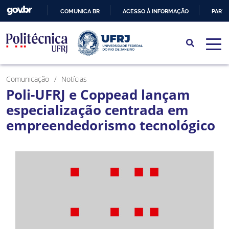
COMUNICA BR
ACESSO À INFORMAÇÃO
PARTI
IR
PARA
O
CONTEÚDO
Comunicação
Notícias
Poli-UFRJ e Coppead lançam
especialização centrada em
empreendedorismo tecnológico