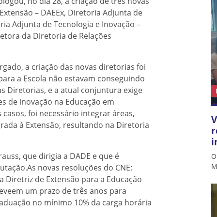
ogou, no dia 28, a criação de três novas
 Extensão – DAEEx, Diretoria Adjunta de
oria Adjunta de Tecnologia e Inovação –
tora da Diretoria de Relações
rgado, a criação das novas diretorias foi
para a Escola não estavam conseguindo
Diretorias, e a atual conjuntura exige
des de inovação na Educação em
casos, foi necessário integrar áreas,
V
grada à Extensão, resultando na Diretoria
r
i
auss, que dirigia a DADE e que é
O
M
utação.As novas resoluções do CNE:
 a Diretriz de Extensão para a Educação
preveem um prazo de três anos para
raduação no mínimo 10% da carga horária