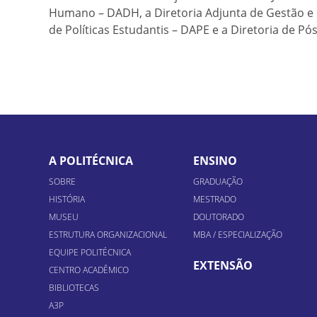
Humano – DADH, a Diretoria Adjunta de Gestão e I
de Políticas Estudantis – DAPE e a Diretoria de P
A POLITÉCNICA
ENSINO
SOBRE
GRADUAÇÃO
HISTÓRIA
MESTRADO
MUSEU
DOUTORADO
ESTRUTURA ORGANIZACIONAL
MBA / ESPECIALIZAÇÃO
EQUIPE POLITÉCNICA
EXTENSÃO
CENTRO ACADÊMICO
BIBLIOTECAS
A3P