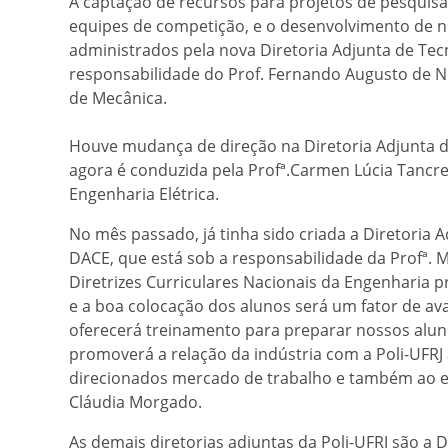
A captação de recursos para projetos de pesquisa
equipes de competição, e o desenvolvimento de n
administrados pela nova Diretoria Adjunta de Tecn
responsabilidade do Prof. Fernando Augusto de 
de Mecânica.
Houve mudança de direção na Diretoria Adjunta de
agora é conduzida pela Profª.Carmen Lúcia Tanc
Engenharia Elétrica.
No mês passado, já tinha sido criada a Diretoria
DACE, que está sob a responsabilidade da Profª. M
Diretrizes Curriculares Nacionais da Engenhari
e a boa colocação dos alunos será um fator de ava
oferecerá treinamento para preparar nossos aluno
promoverá a relação da indústria com a Poli-UFRJ 
direcionados mercado de trabalho e também ao e
Cláudia Morgado.
As demais diretorias adjuntas da Poli-UFRJ são a 