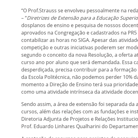
“O Prof.Strauss se envolveu pessoalmente na re
– “
Diretrizes de Extensão para a Educação Superior
dosplanos de ensino e pesquisa de nossos docent
aprovados na Congregação e cadastrados na PR5 
contabilizar as horas no SIGA. Apesar das ativida
competição e outras iniciativas poderem ser mod
segundo o conceito da nova Resolução, a oferta a
curso ano por aluno que será demandada. Essa car
desperdiçada, precisa contribuir para a formação
da Escola Politécnica, não podemos perder 10% da
momento a Direção de Ensino terá sua prioridade
como uma atividade intrínseca da atividade docente
Sendo assim, a área de extensão foi separada da a
cursos, além das relações com as fundações e ins
Diretoria Adjunta de Projetos e Relações Instituci
Prof. Eduardo Linhares Qualharini do Departament