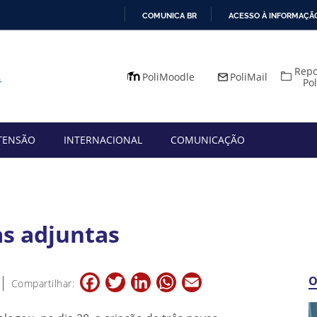
COMUNICA BR
ACESSO À INFORMAÇÃ
IR
PARA
Repo
O
PoliMoodle
PoliMail
Po
CONTEÚDO
TENSÃO
INTERNACIONAL
COMUNICAÇÃO
as adjuntas
Facebook
Twitter
LinkedIn
WhatsApp
Email
O
Compartilhar: