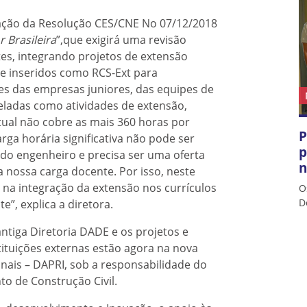
dação da Resolução CES/CNE No 07/12/2018
 Brasileira
”,que exigirá uma revisão
es, integrando projetos de extensão
e inseridos como RCS-Ext para
des das empresas juniores, das equipes de
eladas como atividades de extensão,
tual não cobre as mais 360 horas por
P
ga horária significativa não pode ser
p
 do engenheiro e precisa ser uma oferta
n
 nossa carga docente. Por isso, neste
 na integração da extensão nos currículos
O
D
”, explica a diretora.
ntiga Diretoria DADE e os projetos e
tituições externas estão agora na nova
onais – DAPRI, sob a responsabilidade do
o de Construção Civil.