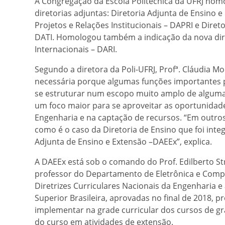
A Congregação da Escola Politécnica da UFRJ homol
diretorias adjuntas: Diretoria Adjunta de Ensino e
Projetos e Relações Institucionais – DAPRI e Diret
DATI. Homologou também a indicação da nova dire
Internacionais – DARI.
Segundo a diretora da Poli-UFRJ, Profª. Cláudia Mo
necessária porque algumas funções importantes 
se estruturar num escopo muito amplo de algumas 
um foco maior para se aproveitar as oportunida
Engenharia e na captação de recursos. “Em outros 
como é o caso da Diretoria de Ensino que foi inte
Adjunta de Ensino e Extensão –DAEEx”, explica.
A DAEEx está sob o comando do Prof. Edilberto Str
professor do Departamento de Eletrônica e Comp
Diretrizes Curriculares Nacionais da Engenharia e
Superior Brasileira, aprovadas no final de 2018, 
implementar na grade curricular dos cursos de g
do curso em atividades de extensão.