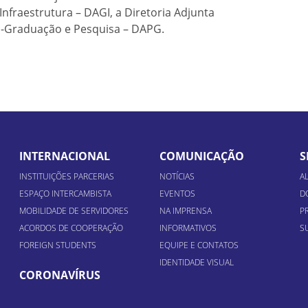
nfraestrutura – DAGI, a Diretoria Adjunta
ós-Graduação e Pesquisa – DAPG.
INTERNACIONAL
COMUNICAÇÃO
S
INSTITUIÇÕES PARCERIAS
NOTÍCIAS
A
ESPAÇO INTERCAMBISTA
EVENTOS
D
MOBILIDADE DE SERVIDORES
NA IMPRENSA
P
ACORDOS DE COOPERAÇÃO
INFORMATIVOS
S
FOREIGN STUDENTS
EQUIPE E CONTATOS
IDENTIDADE VISUAL
CORONAVÍRUS