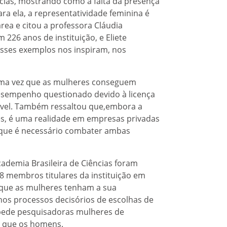
cias, mostrando como a falta da presença
ra ela, a representatividade feminina é
rea e citou a professora Cláudia
226 anos de instituição, e Eliete
“Esses exemplos nos inspiram, nos
 uma vez que as mulheres conseguem
sempenho questionado devido à licença
ável. Também ressaltou que,embora a
es, é uma realidade em empresas privadas
 que é necessário combater ambas
ademia Brasileira de Ciências foram
18 membros titulares da instituição em
que as mulheres tenham a sua
 nos processos decisórios de escolhas de
impede pesquisadoras mulheres de
l que os homens.