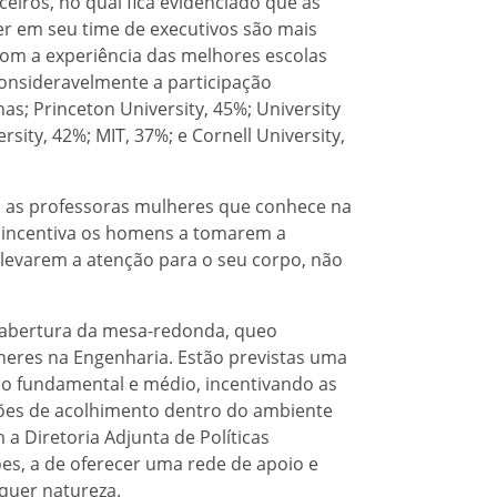
iros, no qual fica evidenciado que as
em seu time de executivos são mais
om a experiência das melhores escolas
nsideravelmente a participação
s; Princeton University, 45%; University
sity, 42%; MIT, 37%; e Cornell University,
s as professoras mulheres que conhece na
 incentiva os homens a tomarem a
levarem a atenção para o seu corpo, não
a abertura da mesa-redonda, queo
eres na Engenharia. Estão previstas uma
ino fundamental e médio, incentivando as
ções de acolhimento dentro do ambiente
 a Diretoria Adjunta de Políticas
ões, a de oferecer uma rede de apoio e
quer natureza.