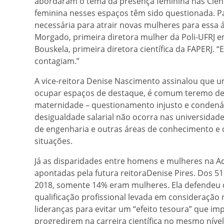
abordaram o tema da presença feminina nas Ciên
feminina nesses espaços têm sido questionada. Pa
necessária para atrair novas mulheres para essa á
Morgado, primeira diretora mulher da Poli-UFRJ em 
Bouskela, primeira diretora científica da FAPERJ. 
contagiam.”
A vice-reitora Denise Nascimento assinalou que
ocupar espaços de destaque, é comum teremo de
maternidade – questionamento injusto e conden
desigualdade salarial não ocorra nas universidad
de engenharia e outras áreas de conhecimento e
situações.
Já as disparidades entre homens e mulheres na Ac
apontadas pela futura reitoraDenise Pires. Dos 5
2018, somente 14% eram mulheres. Ela defendeu 
qualificação profissional levada em consideração
lideranças para evitar um “efeito tesoura” que 
progredirem na carreira científica no mesmo níve