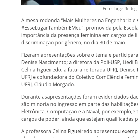
Foto: Jorge Rodrig
A mesa-redonda “Mais Mulheres na Engenharia e 
#EsseLugarTambémÉMeu”, promovida pela Escola Po
importância da presença feminina em cargos de l
discriminação por gênero, no dia 30 de maio.
Fizeram apresentações sobre o tema e participara
Denise Nascimento; a diretora da Poli-USP, Liedi 
Celina Figueiredo; a futura reitorada UFRJ, Denise 
UFRJ e cofundadora do Coletivo ComCiência Feminin
UFRJ, Cláudia Morgado.
Durante asapresentações foram evidenciados da
são minoria no ingresso em parte das habilitaçõe
Eletrônica, Computação e a Naval, por exemplo,e
cargos de poder, ainda que estejam qualificadas pa
A professora Celina Figueiredo apresentou exem