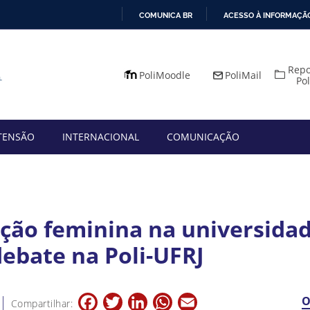
COMUNICA BR
ACESSO À INFORMAÇÃ
IR
PARA
Repo
O
PoliMoodle
PoliMail
Po
CONTEÚDO
TENSÃO
INTERNACIONAL
COMUNICAÇÃO
ação feminina na universida
ebate na Poli-UFRJ
Facebook
Twitter
LinkedIn
WhatsApp
Email
O
Compartilhar: