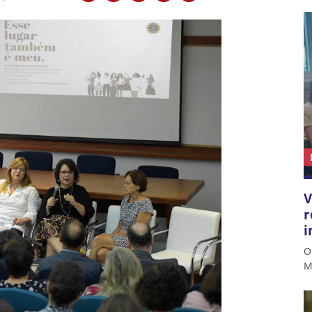
V
r
i
O
M