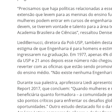
“Precisamos que haja políticas relacionadas a ess
extensão que levem para as meninas do ensino fu
mulheres podem entrar em cursos de engenharia e
devem, se tiverem vontade e talento para a área 
Academia Brasileira de Ciências”, ressaltou Denise
LiediBernucci, diretora da Poli-USP, também dest
estigma de que Engenharia é para homens e esti
ingressarem na graduação. Em 1977, apenas 4% d
da USP e 21 anos depois esse número não chego
reverter com as oficinas que estão sendo promovi
do ensino médio. “Não existe nenhuma Engenhari
Durante sua palestra, aprofessora Liedi apresen
Report 2017, que concluem: “Quando mulheres e 
beneficiária quanto formadora – a comunidade per
são pontos críticos para enfrentar os desafios glo
oportunidades.” Outro estudo destacado foi o da