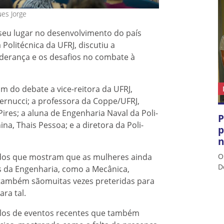
ues Jorge
seu lugar no desenvolvimento do país
litécnica da UFRJ, discutiu a
iderança e os desafios no combate à
m do debate a vice-reitora da UFRJ,
Bernucci; a professora da Coppe/UFRJ,
Pires; a aluna de Engenharia Naval da Poli-
P
a, Thais Pessoa; e a diretora da Poli-
p
n
O
dos que mostram que as mulheres ainda
D
s da Engenharia, como a Mecânica,
 também sãomuitas vezes preteridas para
ra tal.
plos de eventos recentes que também