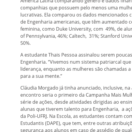
América Latina comparando gênero e dados finance
companhias que possuem pelo menos uma mulher 
lucrativas. Ela comparou os dados mencionados c
de Engenharia americanas, que têm aumentado co
feminina, como Duke University, com 49%, de aluna
of Pennsylvania, 46%; Caltech, 31%; Stanford Univer
50%.
A estudante Thais Pessoa assinalou serem pouca
Engenharia. “Vivemos num sistema patriarcal que
liderança, enquanto as mulheres são chamadas a 
para a sua mente.”
Cláudia Morgado já tinha anunciado, inclusive, n
encontro seria o primeiro da Campanha Mais Mulh
série de ações, desde atividades dirigidas ao ens
alunas que tiverem talento para Engenharia, a a
da Poli-UFRJ. Na Escola, as estudantes contam com
Estudantis (DAPE), que tem, entre outras atribuiç
segurança aos alunos em caso de assédio de qual