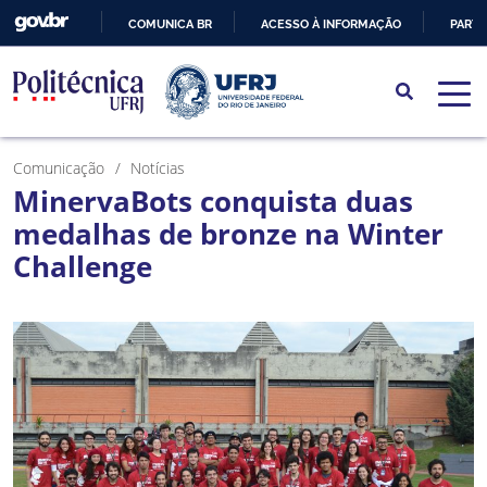
COMUNICA BR
ACESSO À INFORMAÇÃO
PARTI
IR
PARA
O
CONTEÚDO
Comunicação
Notícias
MinervaBots conquista duas
medalhas de bronze na Winter
Challenge