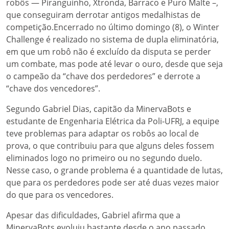
robôs — Piranguinho, Xtronda, Barraco e Puro Malte –,
que conseguiram derrotar antigos medalhistas de
competição.Encerrado no último domingo (8), o Winter
Challenge é realizado no sistema de dupla eliminatória,
em que um robô não é excluído da disputa se perder
um combate, mas pode até levar o ouro, desde que seja
o campeão da “chave dos perdedores” e derrote a
“chave dos vencedores”.
Segundo Gabriel Dias, capitão da MinervaBots e
estudante de Engenharia Elétrica da Poli-UFRJ, a equipe
teve problemas para adaptar os robôs ao local de
prova, o que contribuiu para que alguns deles fossem
eliminados logo no primeiro ou no segundo duelo.
Nesse caso, o grande problema é a quantidade de lutas,
que para os perdedores pode ser até duas vezes maior
do que para os vencedores.
Apesar das dificuldades, Gabriel afirma que a
MinervaBots evoluiu bastante desde o ano passado,