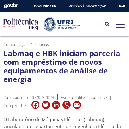
COMUNICA BR
ACESSO À INFORMAÇÃO
PARTI
IR
PARA
O
CONTEÚDO
Comunicação
Notícias
Labmaq e HBK iniciam parceria
com empréstimo de novos
equipamentos de análise de
energia
Publicado em: 07/02/2023
Escola Politécnica da UFRJ
Facebook
Twitter
LinkedIn
WhatsApp
Email
Compartilhar:
O Laboratório de Máquinas Elétricas (Labmaq),
vinculado ao Departamento de Engenharia Elétrica da