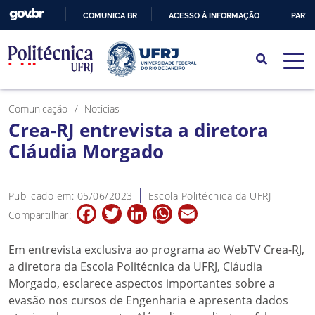
COMUNICA BR
ACESSO À INFORMAÇÃO
PARTI
IR
PARA
O
CONTEÚDO
Comunicação
Notícias
Crea-RJ entrevista a diretora
Cláudia Morgado
Publicado em: 05/06/2023
Escola Politécnica da UFRJ
Facebook
Twitter
LinkedIn
WhatsApp
Email
Compartilhar:
Em entrevista exclusiva ao programa ao WebTV Crea-RJ,
a diretora da Escola Politécnica da UFRJ, Cláudia
Morgado, esclarece aspectos importantes sobre a
evasão nos cursos de Engenharia e apresenta dados