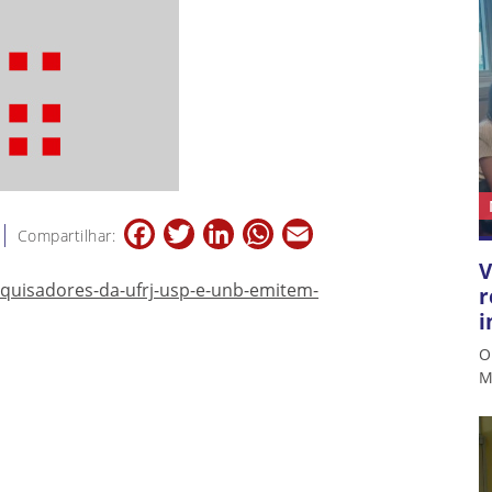
Facebook
Twitter
LinkedIn
WhatsApp
Email
Compartilhar:
V
esquisadores-da-ufrj-usp-e-unb-emitem-
r
i
O
M