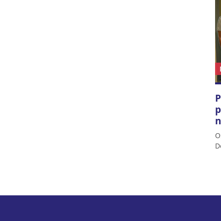
P
p
n
O
D