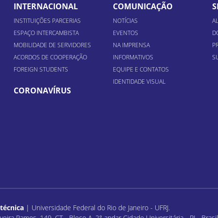
INTERNACIONAL
COMUNICAÇÃO
S
INSTITUIÇÕES PARCERIAS
NOTÍCIAS
A
ESPAÇO INTERCAMBISTA
EVENTOS
D
MOBILIDADE DE SERVIDORES
NA IMPRENSA
P
ACORDOS DE COOPERAÇÃO
INFORMATIVOS
S
FOREIGN STUDENTS
EQUIPE E CONTATOS
IDENTIDADE VISUAL
CORONAVÍRUS
itécnica
| Universidade Federal do Rio de Janeiro - UFRJ.
veira Ramos, 149, CT - Bloco A, 2° andar Cidade Universitária - RJ - Bras