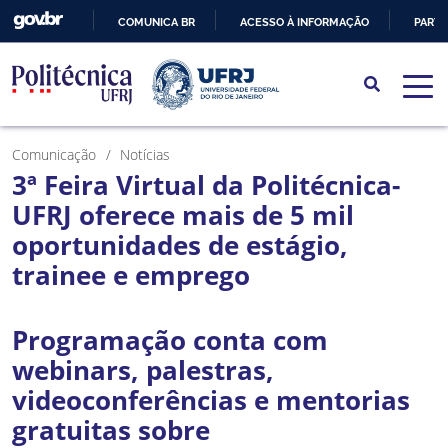
COMUNICA BR
ACESSO À INFORMAÇÃO
PARTI
IR
PARA
O
CONTEÚDO
Comunicação
Notícias
3ª Feira Virtual da Politécnica-
UFRJ oferece mais de 5 mil
oportunidades de estágio,
trainee e emprego
Programação conta com
webinars, palestras,
videoconferências e mentorias
gratuitas sobre