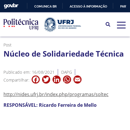
COMUNICA BR
ACESSO À INFORMAÇÃO
PARTI
IR
PARA
O
CONTEÚDO
Post
Núcleo de Solidariedade Técnica
Publicado em: 16/08/2021
DAPG
Facebook
Twitter
LinkedIn
WhatsApp
Email
Compartilhar:
http://nides.ufrj.br/index.php/programas/soltec
RESPONSÁVEL: Ricardo Ferreira de Mello