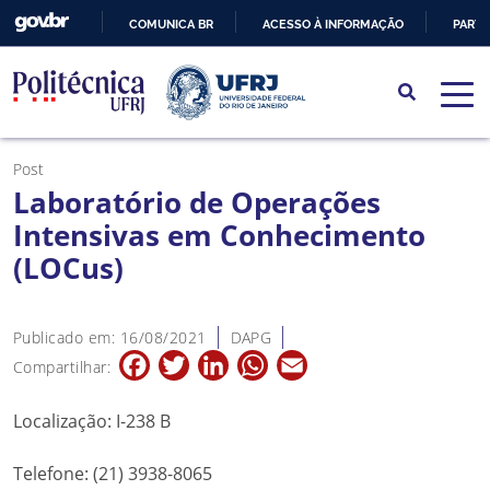
COMUNICA BR
ACESSO À INFORMAÇÃO
PARTI
IR
PARA
O
CONTEÚDO
Post
Laboratório de Operações
Intensivas em Conhecimento
(LOCus)
Publicado em: 16/08/2021
DAPG
Facebook
Twitter
LinkedIn
WhatsApp
Email
Compartilhar:
Localização: I-238 B
Telefone: (21) 3938-8065