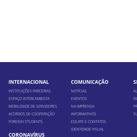
INTERNACIONAL
COMUNICAÇÃO
S
INSTITUIÇÕES PARCERIAS
NOTÍCIAS
A
ESPAÇO INTERCAMBISTA
EVENTOS
D
MOBILIDADE DE SERVIDORES
NA IMPRENSA
P
ACORDOS DE COOPERAÇÃO
INFORMATIVOS
S
FOREIGN STUDENTS
EQUIPE E CONTATOS
IDENTIDADE VISUAL
CORONAVÍRUS