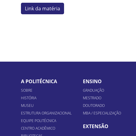
Link da matéria
A POLITÉCNICA
ENSINO
SOBRE
GRADUAÇÃO
HISTÓRIA
MESTRADO
MUSEU
DOUTORADO
ESTRUTURA ORGANIZACIONAL
MBA / ESPECIALIZAÇÃO
EQUIPE POLITÉCNICA
EXTENSÃO
CENTRO ACADÊMICO
BIBLIOTECAS