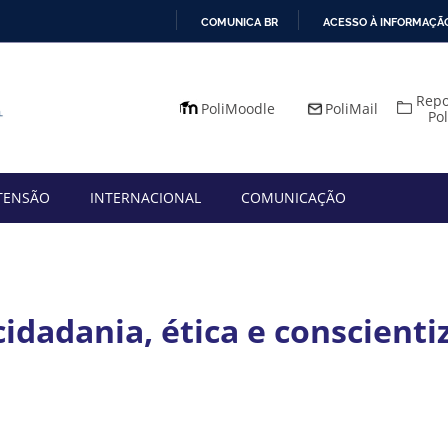
COMUNICA BR
ACESSO À INFORMAÇÃ
IR
PARA
Repo
O
PoliMoodle
PoliMail
Po
CONTEÚDO
TENSÃO
INTERNACIONAL
COMUNICAÇÃO
idadania, ética e conscienti