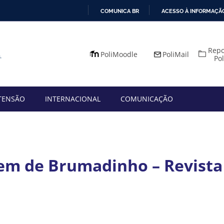
COMUNICA BR
ACESSO À INFORMAÇÃ
IR
PARA
Repo
O
PoliMoodle
PoliMail
Po
CONTEÚDO
TENSÃO
INTERNACIONAL
COMUNICAÇÃO
m de Brumadinho – Revista 