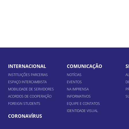
INTERNACIONAL
COMUNICAÇÃO
S
INSTITUIÇÕES PARCERIAS
NOTÍCIAS
A
ESPAÇO INTERCAMBISTA
EVENTOS
D
MOBILIDADE DE SERVIDORES
NA IMPRENSA
P
ACORDOS DE COOPERAÇÃO
INFORMATIVOS
S
FOREIGN STUDENTS
EQUIPE E CONTATOS
IDENTIDADE VISUAL
CORONAVÍRUS