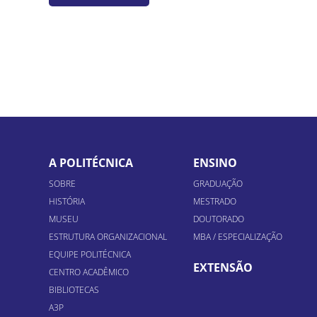
A POLITÉCNICA
ENSINO
SOBRE
GRADUAÇÃO
HISTÓRIA
MESTRADO
MUSEU
DOUTORADO
ESTRUTURA ORGANIZACIONAL
MBA / ESPECIALIZAÇÃO
EQUIPE POLITÉCNICA
EXTENSÃO
CENTRO ACADÊMICO
BIBLIOTECAS
A3P