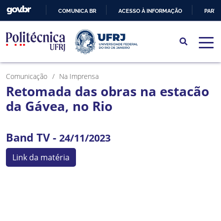
COMUNICA BR
ACESSO À INFORMAÇÃO
PARTI
IR
PARA
O
CONTEÚDO
Comunicação
Na Imprensa
Retomada das obras na estacão
da Gávea, no Rio
Band TV -
24/11/2023
Link da matéria