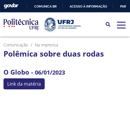
COMUNICA BR
ACESSO À INFORMAÇÃO
PARTI
IR
PARA
O
CONTEÚDO
Comunicação
Na Imprensa
Polêmica sobre duas rodas
O Globo -
06/01/2023
Link da matéria