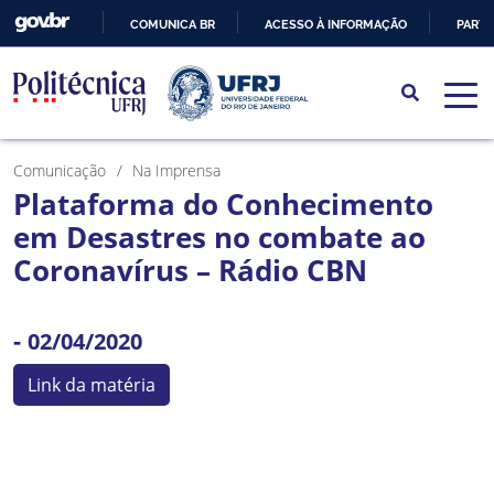
COMUNICA BR
ACESSO À INFORMAÇÃO
PARTI
IR
PARA
O
CONTEÚDO
Comunicação
Na Imprensa
Plataforma do Conhecimento
em Desastres no combate ao
Coronavírus – Rádio CBN
-
02/04/2020
Link da matéria