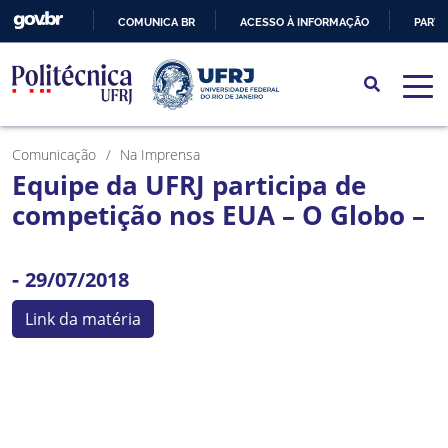
COMUNICA BR
ACESSO À INFORMAÇÃO
PARTI
IR
PARA
O
CONTEÚDO
Comunicação
Na Imprensa
Equipe da UFRJ participa de
competição nos EUA – O Globo –
-
29/07/2018
Link da matéria