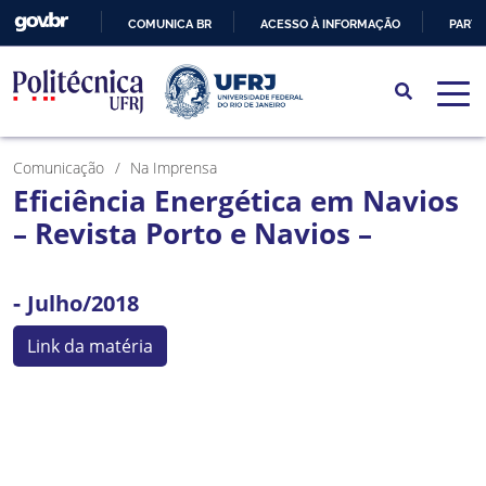
COMUNICA BR
ACESSO À INFORMAÇÃO
PARTI
IR
PARA
O
CONTEÚDO
Comunicação
Na Imprensa
Eficiência Energética em Navios
– Revista Porto e Navios –
-
Julho/2018
Link da matéria