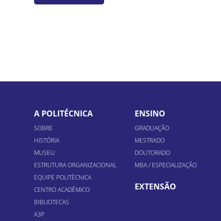
A POLITÉCNICA
ENSINO
SOBRE
GRADUAÇÃO
HISTÓRIA
MESTRADO
MUSEU
DOUTORADO
ESTRUTURA ORGANIZACIONAL
MBA / ESPECIALIZAÇÃO
EQUIPE POLITÉCNICA
EXTENSÃO
CENTRO ACADÊMICO
BIBLIOTECAS
A3P