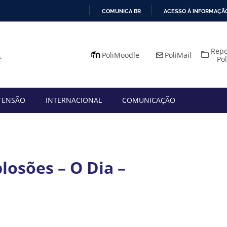
COMUNICA BR
ACESSO À INFORMAÇÃ
IR
PARA
Repo
O
PoliMoodle
PoliMail
Po
CONTEÚDO
TENSÃO
INTERNACIONAL
COMUNICAÇÃO
losões – O Dia –