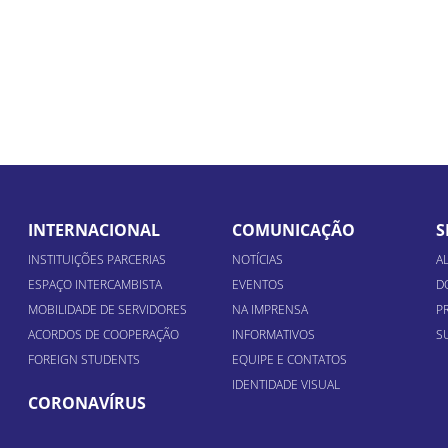
INTERNACIONAL
COMUNICAÇÃO
S
INSTITUIÇÕES PARCERIAS
NOTÍCIAS
A
ESPAÇO INTERCAMBISTA
EVENTOS
D
MOBILIDADE DE SERVIDORES
NA IMPRENSA
P
ACORDOS DE COOPERAÇÃO
INFORMATIVOS
S
FOREIGN STUDENTS
EQUIPE E CONTATOS
IDENTIDADE VISUAL
CORONAVÍRUS