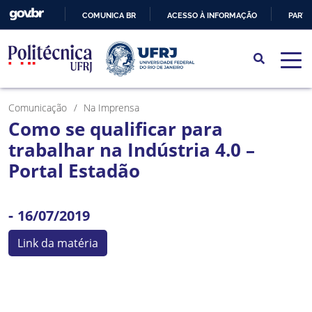
COMUNICA BR
ACESSO À INFORMAÇÃO
PARTI
IR
PARA
O
CONTEÚDO
Comunicação
Na Imprensa
Como se qualificar para
trabalhar na Indústria 4.0 –
Portal Estadão
-
16/07/2019
Link da matéria