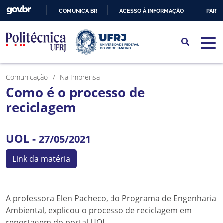
COMUNICA BR
ACESSO À INFORMAÇÃO
PARTI
IR
PARA
O
CONTEÚDO
Comunicação
Na Imprensa
Como é o processo de
reciclagem
UOL -
27/05/2021
Link da matéria
A professora Elen Pacheco, do Programa de Engenharia
Ambiental, explicou o processo de reciclagem em
reportagem do portal UOL.