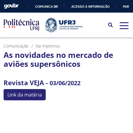
COMUNICA BR
ACESSO À INFORMAÇÃO
PARTI
IR
PARA
O
CONTEÚDO
Comunicação
Na Imprensa
As novidades no mercado de
aviões supersônicos
Revista VEJA -
03/06/2022
Link da matéria