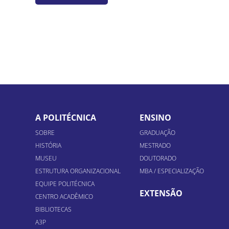
A POLITÉCNICA
ENSINO
SOBRE
GRADUAÇÃO
HISTÓRIA
MESTRADO
MUSEU
DOUTORADO
ESTRUTURA ORGANIZACIONAL
MBA / ESPECIALIZAÇÃO
EQUIPE POLITÉCNICA
EXTENSÃO
CENTRO ACADÊMICO
BIBLIOTECAS
A3P