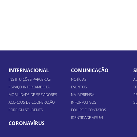
INTERNACIONAL
COMUNICAÇÃO
S
INSTITUIÇÕES PARCERIAS
NOTÍCIAS
A
ESPAÇO INTERCAMBISTA
EVENTOS
D
MOBILIDADE DE SERVIDORES
NA IMPRENSA
P
ACORDOS DE COOPERAÇÃO
INFORMATIVOS
S
FOREIGN STUDENTS
EQUIPE E CONTATOS
IDENTIDADE VISUAL
CORONAVÍRUS